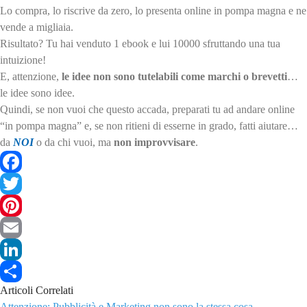
Lo compra, lo riscrive da zero, lo presenta online in pompa magna e ne
vende a migliaia.
Risultato? Tu hai venduto 1 ebook e lui 10000 sfruttando una tua
intuizione!
E, attenzione,
le idee non sono tutelabili come marchi o brevetti
…
le idee sono idee.
Quindi, se non vuoi che questo accada, preparati tu ad andare online
“in pompa magna” e, se non ritieni di esserne in grado, fatti aiutare…
da
NOI
o da chi vuoi, ma
non improvvisare
.
Facebook
Twitter
Pinterest
Email
LinkedIn
Articoli Correlati
Share
Attenzione: Pubblicità e Marketing non sono la stessa cosa.