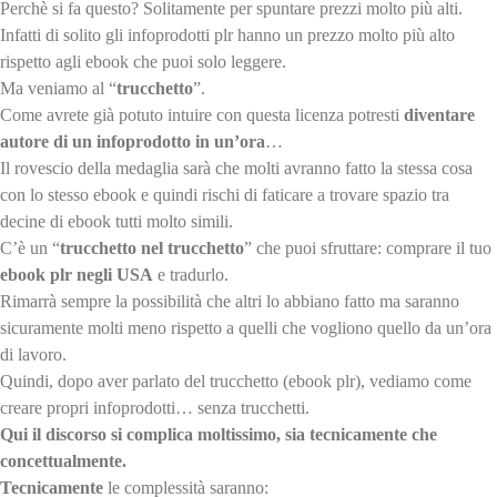
Perchè si fa questo? Solitamente per spuntare prezzi molto più alti.
Infatti di solito gli infoprodotti plr hanno un prezzo molto più alto
rispetto agli ebook che puoi solo leggere.
Ma veniamo al “
trucchetto
”.
Come avrete già potuto intuire con questa licenza potresti
diventare
autore di un infoprodotto in un’ora
…
Il rovescio della medaglia sarà che molti avranno fatto la stessa cosa
con lo stesso ebook e quindi rischi di faticare a trovare spazio tra
decine di ebook tutti molto simili.
C’è un “
trucchetto nel trucchetto
” che puoi sfruttare: comprare il tuo
ebook plr negli
USA
e tradurlo.
Rimarrà sempre la possibilità che altri lo abbiano fatto ma saranno
sicuramente molti meno rispetto a quelli che vogliono quello da un’ora
di lavoro.
Quindi, dopo aver parlato del trucchetto (ebook plr), vediamo come
creare propri infoprodotti… senza trucchetti.
Qui il discorso si complica moltissimo, sia tecnicamente che
concettualmente.
Tecnicamente
le complessità saranno: