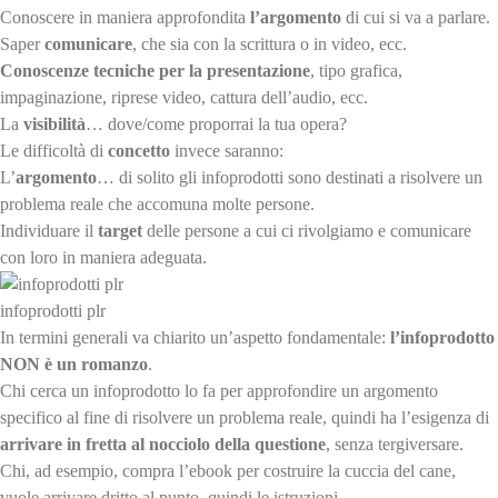
Conoscere in maniera approfondita
l’argomento
di cui si va a parlare.
Saper
comunicare
, che sia con la scrittura o in video, ecc.
Conoscenze tecniche per la presentazione
, tipo grafica,
impaginazione, riprese video, cattura dell’audio, ecc.
La
visibilità
… dove/come proporrai la tua opera?
Le difficoltà di
concetto
invece saranno:
L’
argomento
… di solito gli infoprodotti sono destinati a risolvere un
problema reale che accomuna molte persone.
Individuare il
target
delle persone a cui ci rivolgiamo e comunicare
con loro in maniera adeguata.
infoprodotti plr
In termini generali va chiarito un’aspetto fondamentale:
l’infoprodotto
NON è un romanzo
.
Chi cerca un infoprodotto lo fa per approfondire un argomento
specifico al fine di risolvere un problema reale, quindi ha l’esigenza di
arrivare in fretta al nocciolo della questione
, senza tergiversare.
Chi, ad esempio, compra l’ebook per costruire la cuccia del cane,
vuole arrivare dritto al punto, quindi le istruzioni.